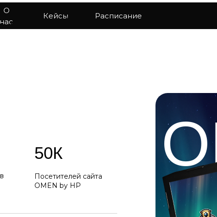
О
Кейсы
Расписание
нас
O
50К
в
Посетителей сайта
OMEN by HP