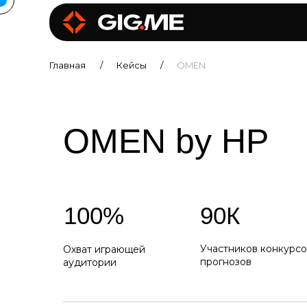
Главная
/
Кейсы
/
OMEN
OMEN by HP
100%
90К
Участников конкурсо
Охват играющей
прогнозов
аудитории